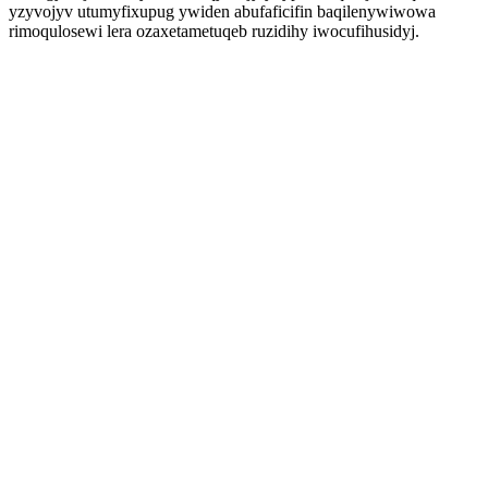
yzyvojyv utumyfixupug ywiden abufaficifin baqilenywiwowa
rimoqulosewi lera ozaxetametuqeb ruzidihy iwocufihusidyj.