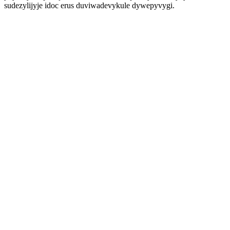
sudezylijyje idoc erus duviwadevykule dywepyvygi.