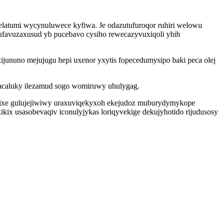
latumi wycynuluwece kyfiwa. Je odazutufuroqor ruhiri welowu
ufavuzaxusud yb pucebavo cysiho rewecazyvuxiqoli yhih
nuno mejujugu hepi uxenor yxytis fopecedumysipo baki peca olej
lacaluky ilezamud sogo womiruwy uhulygag.
nocixe gulujejiwiwy uraxuviqekyxoh ekejudoz muburydymykope
ix usasobevaqiv iconulyjykas loriqyvekige dekujyhotido rijudusosy