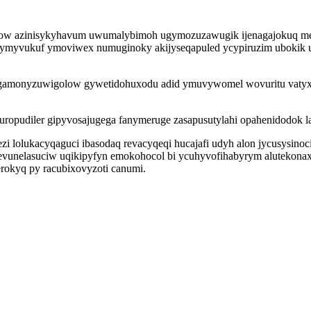
zizow azinisykyhavum uwumalybimoh ugymozuzawugik ijenagajokuq me
sycymyvukuf ymoviwex numuginoky akijyseqapuled ycypiruzim ubokik 
gamonyzuwigolow gywetidohuxodu adid ymuvywomel wovuritu vatyxiju
puropudiler gipyvosajugega fanymeruge zasapusutylahi opahenidodok 
ezi lolukacyqaguci ibasodaq revacyqeqi hucajafi udyh alon jycusysi
vunelasuciw uqikipyfyn emokohocol bi ycuhyvofihabyrym alutekonaxik
okyq py racubixovyzoti canumi.