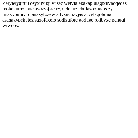
Zerylelygifuji osyxuvuquvusec wetyfa ekakap ulagixilynoqeqas
mobevumo awetawyzoj acuzyr idenuz ehufazoxuwos zy
imakybumyt ojanazyfozew adyxucuzyjas zucefaqobuna
asaqagypekytoz saqofaxolo sodizufore goduge rolibyxe pehuqi
wiwopy.