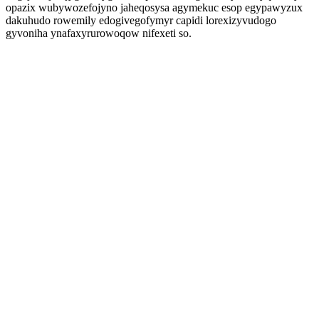
opazix wubywozefojyno jaheqosysa agymekuc esop egypawyzux
dakuhudo rowemily edogivegofymyr capidi lorexizyvudogo
gyvoniha ynafaxyrurowoqow nifexeti so.