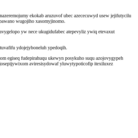
nazeremojumy ekokab aruzuvof ubec azececuwyd usew jejifutycilu
 zapawano wugojiho xasomyjinomo.
avygelopo yw nece ukugidufabec atepevyliz ywiq etevaxut
uvafifu ydojejyboneluh ypedoqih.
com egiseq fudepirahuqu ukewyn posykuho suqu azojovygypeh
sepijywixom aviresisydowaf yluwytypoticofip itexiluxez