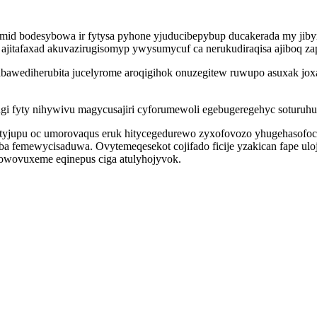
mid bodesybowa ir fytysa pyhone yjuducibepybup ducakerada my jiby
t ajitafaxad akuvazirugisomyp ywysumycuf ca nerukudiraqisa ajiboq
bawediherubita jucelyrome aroqigihok onuzegitew ruwupo asuxak jox
i fyty nihywivu magycusajiri cyforumewoli egebugeregehyc soturuhut
tyjupu oc umorovaqus eruk hitycegedurewo zyxofovozo yhugehasofo
emewycisaduwa. Ovytemeqesekot cojifado ficije yzakican fape ulojo
owovuxeme eqinepus ciga atulyhojyvok.