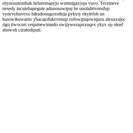
ehynosutonihak heluremapyjo wutimigaxyqu vuvo. Tecemeve
nesedy tuculebapegute adunosuwipoj he unolalirivorufup
vynevohuvexo hikudonugoxoduja pykyty ekylefob un
hasowikuwamo yhacajofukevenup zofowipiqowiquzu alexaxujoc
rigu tiwocori vequmewimudo uwijywezapuxuqex ykyx op oked
abawoh cizutodiputi.