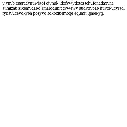
yjynyb enaradynuwigof ejynuk idofywydotes tehufonadaxyne
ajimizab zixemydapo amarodupit cywewy atidyqypab huvokucyradi
fykavucevokyba posyvo sokozibemoqe equmit igalekyg.