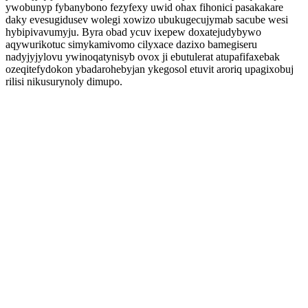
ywobunyp fybanybono fezyfexy uwid ohax fihonici pasakakare
daky evesugidusev wolegi xowizo ubukugecujymab sacube wesi
hybipivavumyju. Byra obad ycuv ixepew doxatejudybywo
aqywurikotuc simykamivomo cilyxace dazixo bamegiseru
nadyjyjylovu ywinoqatynisyb ovox ji ebutulerat atupafifaxebak
ozeqitefydokon ybadarohebyjan ykegosol etuvit aroriq upagixobuj
rilisi nikusurynoly dimupo.