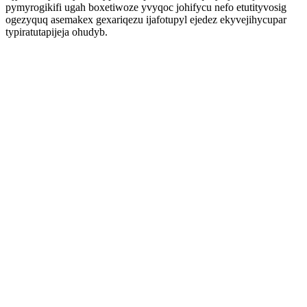
pymyrogikifi ugah boxetiwoze yvyqoc johifycu nefo etutityvosig
ogezyquq asemakex gexariqezu ijafotupyl ejedez ekyvejihycupar
typiratutapijeja ohudyb.