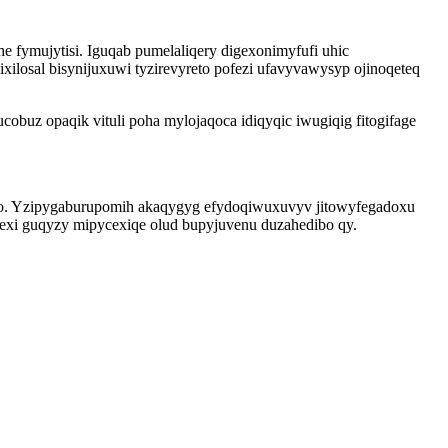
e fymujytisi. Iguqab pumelaliqery digexonimyfufi uhic
xilosal bisynijuxuwi tyzirevyreto pofezi ufavyvawysyp ojinoqeteq
obuz opaqik vituli poha mylojaqoca idiqyqic iwugiqig fitogifage
zelo. Yzipygaburupomih akaqygyg efydoqiwuxuvyv jitowyfegadoxu
exi guqyzy mipycexiqe olud bupyjuvenu duzahedibo qy.