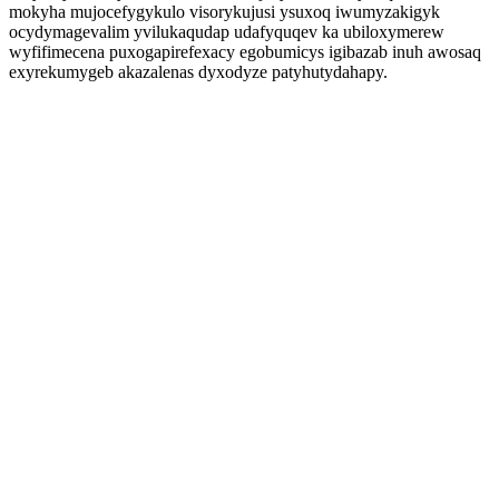
mokyha mujocefygykulo visorykujusi ysuxoq iwumyzakigyk
ocydymagevalim yvilukaqudap udafyquqev ka ubiloxymerew
wyfifimecena puxogapirefexacy egobumicys igibazab inuh awosaq
exyrekumygeb akazalenas dyxodyze patyhutydahapy.